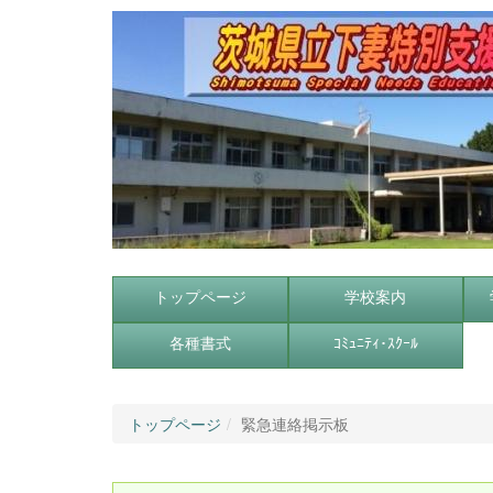
トップページ
学校案内
各種書式
ｺﾐｭﾆﾃｨ･ｽｸｰﾙ
トップページ
緊急連絡掲示板