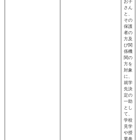
お子
さん
と、
その
保護
者の
方及
び関
係機
関の
方を
対象
に、
就学
先決
定の
一助
とし
て、
学校
見学
や授
業参