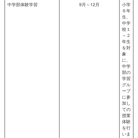
中学部体験学習
9月～12月
小学
６年
生、
中学
校１
～２
年生
を対
象
に、
中学
部の
学習
グル
ープ
に参
加し
ての
授業
体験
を行
いま