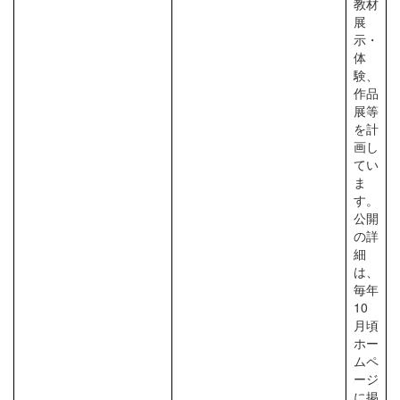
教材
展
示・
体
験、
作品
展等
を計
画し
てい
ま
す。
公開
の詳
細
は、
毎年
10
月頃
ホー
ムペ
ージ
に掲