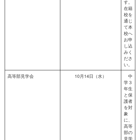
す。
在籍
校を
通じ
て本
校へ
お申
し込
みく
ださ
い。
高等部見学会
10月14日（水）
中
学３
年生
と保
護者
を対
象
に、
高等
部の
見学