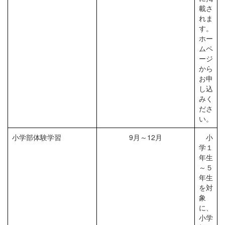
載さ
れま
す。
ホー
ムペ
ージ
から
お申
し込
みく
ださ
い。
小学部体験学習
9月～12月
小
学１
年生
～５
年生
を対
象
に、
小学