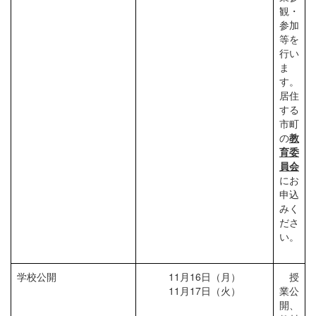
観・
参加
等を
行い
ま
す。
居住
する
市町
の
教
育委
員会
にお
申込
みく
ださ
い。
学校公開
11月16日（月）
授
11月17日（火）
業公
開、